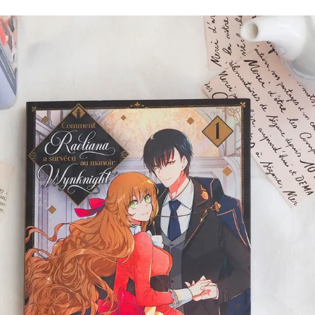
Romances
Romans Graphiques
SF – Fantastique –
Fantasy
Challenges Littéraires