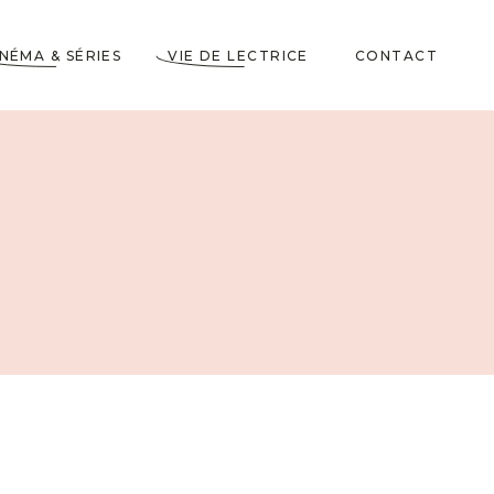
INÉMA & SÉRIES
VIE DE LECTRICE
CONTACT
Astuces de Lecteurs
Cadeaux pour Lecteurs
Partenariats
5 Livres dans ma
Wishlist
10 choses à savoir sur
moi
Voyages