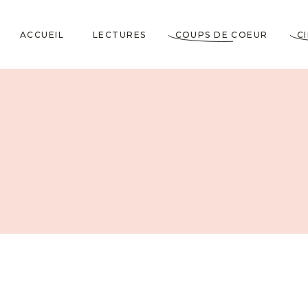
ACCUEIL
LECTURES
COUPS DE COEUR
C
Littérature Classique
Coup de Coeur
Cosy Mystery
★★★★★
Horrifiques
★★★★☆
Dramatiques
★★★☆☆
Historiques
★★☆☆☆
Jeunesses & Young
★☆☆☆☆
Adult
Lectures VO
Policiers & Thrillers