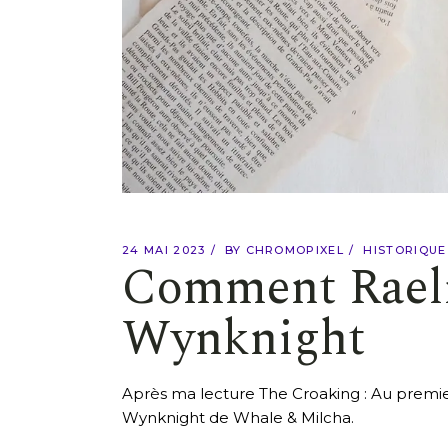
24 MAI 2023
BY
CHROMOPIXEL
HISTORIQUE
Comment Raeli
Wynknight
Après ma lecture The Croaking : Au premie
Wynknight de Whale & Milcha.