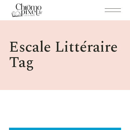
Skip
to
the
content
Escale Littéraire
Tag