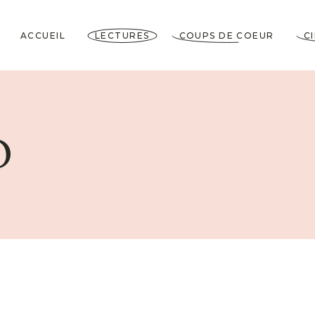
ACCUEIL
LECTURES
COUPS DE COEUR
C
Littérature Classique
Coup de Coeur
Cosy Mystery
★★★★★
O
Horrifiques
★★★★☆
Dramatiques
★★★☆☆
Historiques
★★☆☆☆
Jeunesses & Young
★☆☆☆☆
Adult
Lectures VO
Policiers & Thrillers