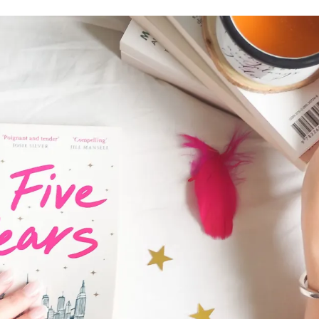
Romances
Romans Graphiques
SF – Fantastique –
Fantasy
Challenges Littéraires