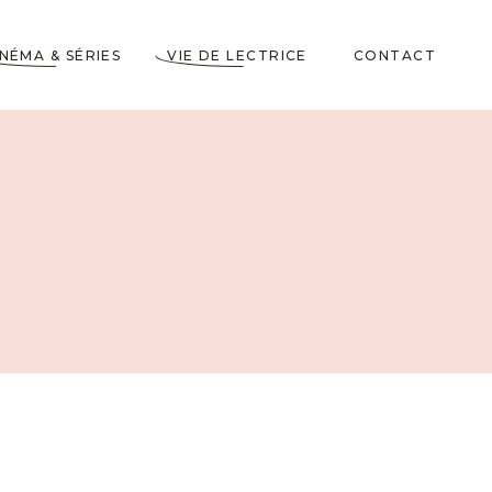
INÉMA & SÉRIES
VIE DE LECTRICE
CONTACT
Astuces de Lecteurs
Cadeaux pour Lecteurs
Partenariats
5 Livres dans ma
Wishlist
10 choses à savoir sur
moi
Voyages