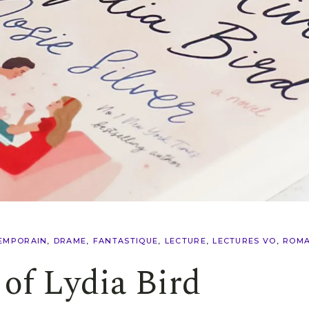
EMPORAIN
DRAME
FANTASTIQUE
LECTURE
LECTURES VO
ROM
of Lydia Bird