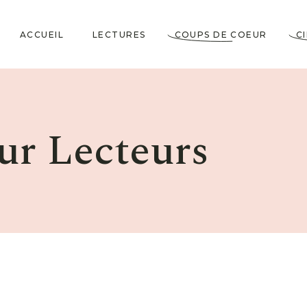
ACCUEIL
LECTURES
COUPS DE COEUR
C
Littérature Classique
Coup de Coeur
Cosy Mystery
★★★★★
ur Lecteurs
Horrifiques
★★★★☆
Dramatiques
★★★☆☆
Historiques
★★☆☆☆
Jeunesses & Young
★☆☆☆☆
Adult
Lectures VO
Policiers & Thrillers