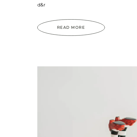
d&r
READ MORE