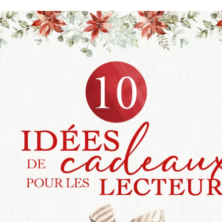
Romances
Romans Graphiques
SF – Fantastique –
Fantasy
Challenges Littéraires