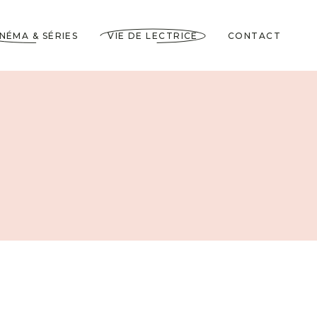
INÉMA & SÉRIES
VIE DE LECTRICE
CONTACT
Astuces de Lecteurs
Cadeaux pour Lecteurs
Partenariats
5 Livres dans ma
Wishlist
10 choses à savoir sur
moi
Voyages