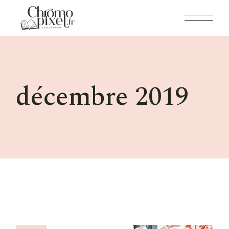
Skip
to
the
content
décembre 2019