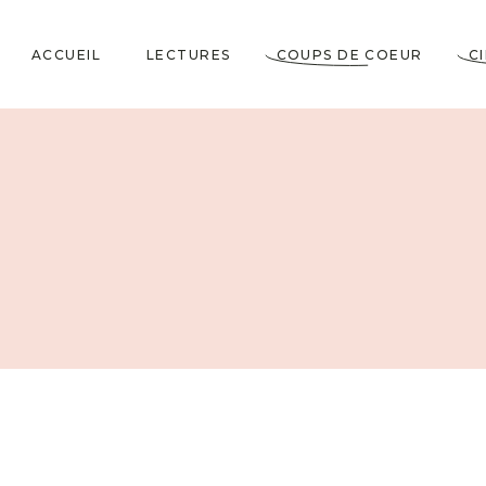
ACCUEIL
LECTURES
COUPS DE COEUR
C
Littérature Classique
Coup de Coeur
Cosy Mystery
★★★★★
Horrifiques
★★★★☆
Dramatiques
★★★☆☆
Historiques
★★☆☆☆
Jeunesses & Young
★☆☆☆☆
Adult
Lectures VO
Policiers & Thrillers