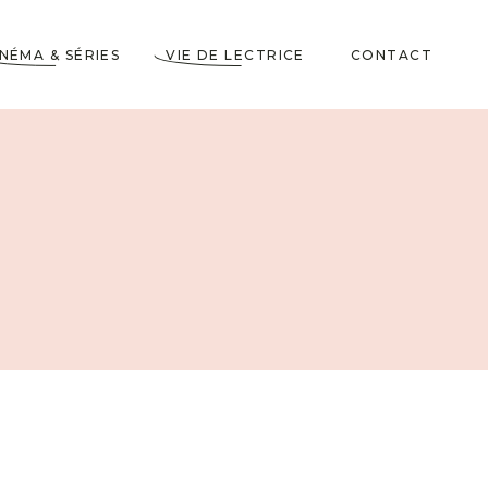
INÉMA & SÉRIES
VIE DE LECTRICE
CONTACT
Astuces de Lecteurs
Cadeaux pour Lecteurs
Partenariats
5 Livres dans ma
Wishlist
10 choses à savoir sur
moi
Voyages