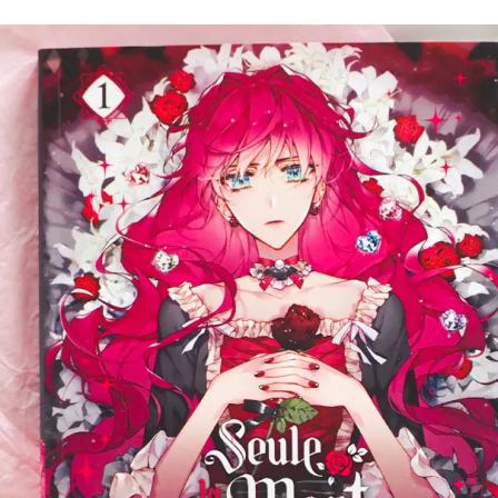
Romances
Romans Graphiques
SF – Fantastique –
Fantasy
Challenges Littéraires