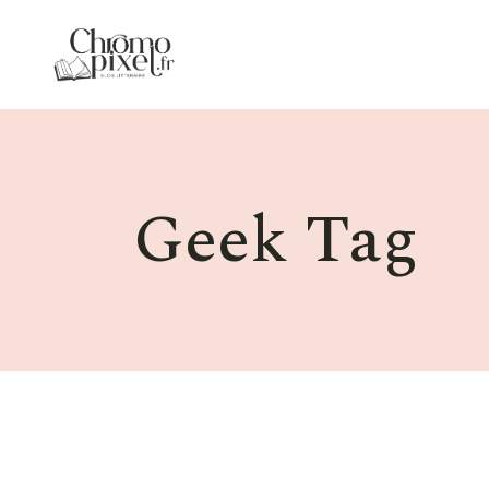
Skip
to
the
content
Geek Tag