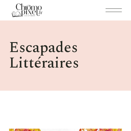
Skip
to
the
content
Escapades
Littéraires