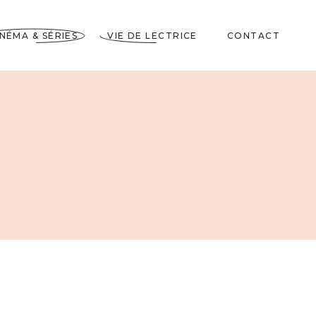
INÉMA & SÉRIES
VIE DE LECTRICE
CONTACT
Astuces de Lecteurs
Cadeaux pour Lecteurs
Partenariats
5 Livres dans ma
Wishlist
10 choses à savoir sur
moi
Voyages