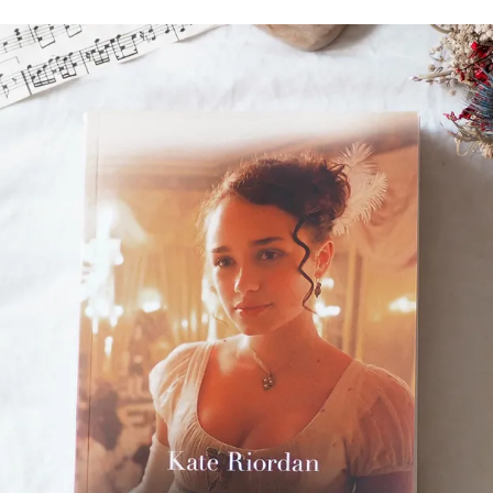
Romances
Romans Graphiques
SF – Fantastique –
Fantasy
Challenges Littéraires