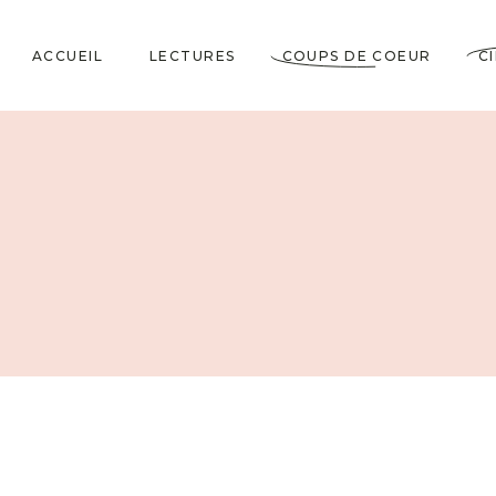
ACCUEIL
LECTURES
COUPS DE COEUR
C
Littérature Classique
Coup de Coeur
Cosy Mystery
★★★★★
Horrifiques
★★★★☆
Dramatiques
★★★☆☆
Historiques
★★☆☆☆
Jeunesses & Young
★☆☆☆☆
Adult
Lectures VO
Policiers & Thrillers