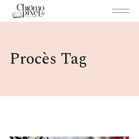
Skip
to
the
content
Procès Tag