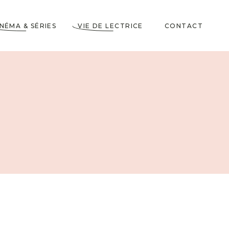
INÉMA & SÉRIES
VIE DE LECTRICE
CONTACT
Astuces de Lecteurs
Cadeaux pour Lecteurs
Partenariats
5 Livres dans ma
Wishlist
10 choses à savoir sur
moi
Voyages