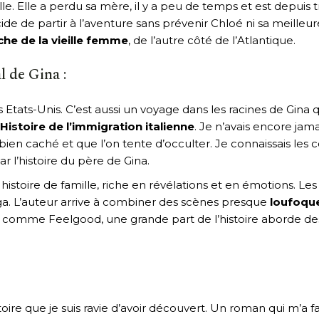
z elle. Elle a perdu sa mère, il y a peu de temps et est dep
ide de partir à l’aventure sans prévenir Chloé ni sa meilleu
che de la vieille femme
, de l’autre côté de l’Atlantique.
l de Gina :
s Etats-Unis. C’est aussi un voyage dans les racines de Gin
’Histoire de l’immigration italienne
. Je n’avais encore jam
ien caché et que l’on tente d’occulter. Je connaissais les co
ar l’histoire du père de Gina.
 histoire de famille, riche en révélations et en émotions. 
ga. L’auteur arrive à combiner des scènes presque
loufoque
 comme Feelgood, une grande part de l’histoire aborde des
:
oire que je suis ravie d’avoir découvert. Un roman qui m’a fai