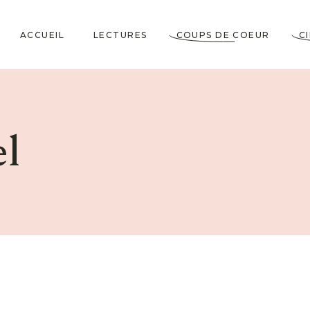
ACCUEIL
LECTURES
COUPS DE COEUR
C
Littérature Classique
Coup de Coeur
Cosy Mystery
★★★★★
l
Horrifiques
★★★★☆
Dramatiques
★★★☆☆
Historiques
★★☆☆☆
Jeunesses & Young
★☆☆☆☆
Adult
Lectures VO
Policiers & Thrillers