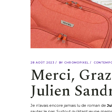
28 AOÛT 2023
BY
CHROMOPIXEL
CONTEMP
Merci, Graz
Julien Sand
Je n’avais encore jamais lu de roman de
Ju
sauter le pas. Surtout qu’étant jeune mam