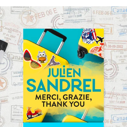
Romances
Romans Graphiques
SF – Fantastique –
Fantasy
Challenges Littéraires