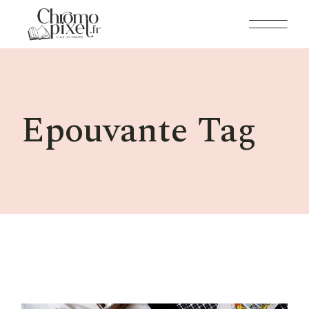
Skip
to
the
content
Epouvante Tag