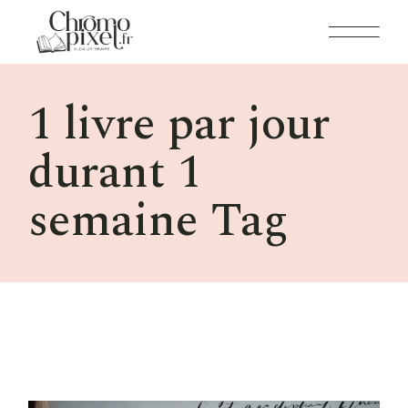
Skip
to
the
content
1 livre par jour
durant 1
semaine Tag