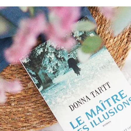
Romances
Romans Graphiques
SF – Fantastique –
Fantasy
Challenges Littéraires