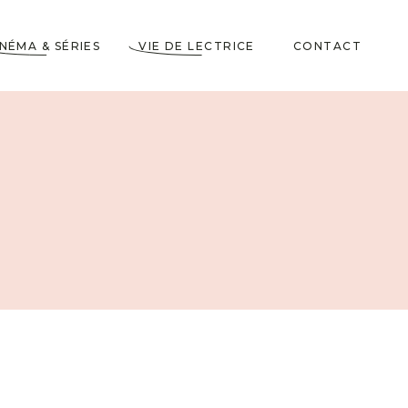
INÉMA & SÉRIES
VIE DE LECTRICE
CONTACT
Astuces de Lecteurs
Cadeaux pour Lecteurs
Partenariats
5 Livres dans ma
Wishlist
10 choses à savoir sur
moi
Voyages