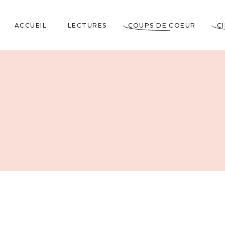
ACCUEIL
LECTURES
COUPS DE COEUR
C
Littérature Classique
Coup de Coeur
Cosy Mystery
★★★★★
Horrifiques
★★★★☆
Dramatiques
★★★☆☆
Historiques
★★☆☆☆
Jeunesses & Young
★☆☆☆☆
Adult
Lectures VO
Policiers & Thrillers