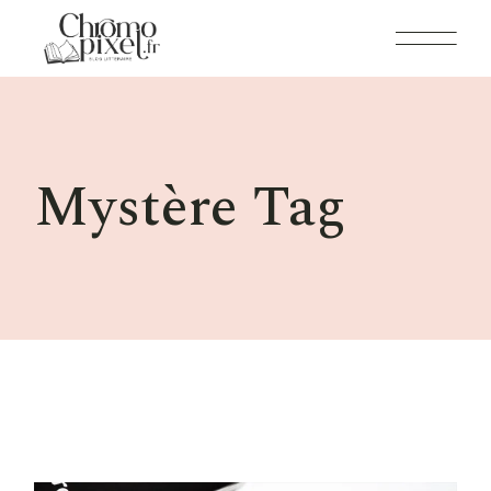
Skip
to
the
content
Mystère Tag