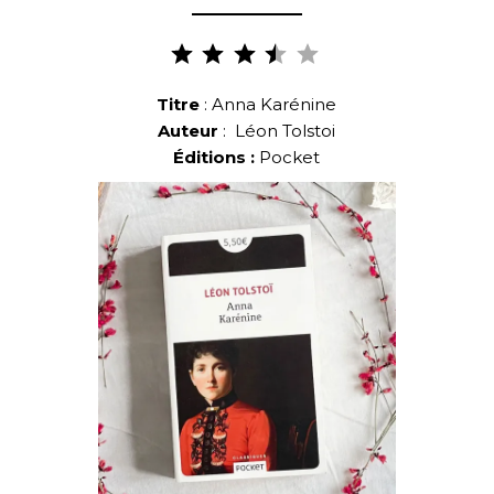
Note :
3.5 sur
5.
Titre
: Anna Karénine
Auteur
: Léon Tolstoi
Éditions :
Pocket