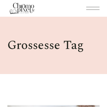
Skip
to
the
content
Grossesse Tag