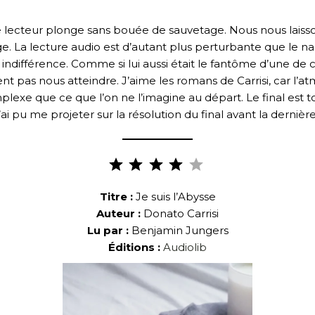
l le lecteur plonge sans bouée de sauvetage. Nous nous lais
ge. La lecture audio est d’autant plus perturbante que le n
ndifférence. Comme si lui aussi était le fantôme d’une de ces
nt pas nous atteindre. J’aime les romans de Carrisi, car l’
complexe que ce que l’on ne l’imagine au départ. Le final est
n’ai pu me projeter sur la résolution du final avant la dernièr
Note :
4 sur
5.
Titre :
Je suis l’Abysse
Auteur :
Donato Carrisi
Lu par :
Benjamin Jungers
Éditions :
Audiolib