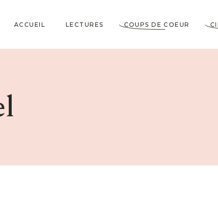
ACCUEIL
LECTURES
COUPS DE COEUR
C
Littérature Classique
Coup de Coeur
Cosy Mystery
★★★★★
l
Horrifiques
★★★★☆
Dramatiques
★★★☆☆
Historiques
★★☆☆☆
Jeunesses & Young
★☆☆☆☆
Adult
Lectures VO
Policiers & Thrillers