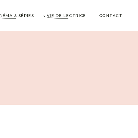
INÉMA & SÉRIES
VIE DE LECTRICE
CONTACT
Astuces de Lecteurs
Cadeaux pour Lecteurs
Partenariats
5 Livres dans ma
Wishlist
10 choses à savoir sur
moi
Voyages