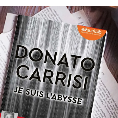
Romances
Romans Graphiques
SF – Fantastique –
Fantasy
Challenges Littéraires