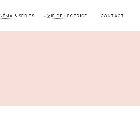
INÉMA & SÉRIES
VIE DE LECTRICE
CONTACT
Astuces de Lecteurs
Cadeaux pour Lecteurs
Partenariats
5 Livres dans ma
Wishlist
10 choses à savoir sur
moi
Voyages