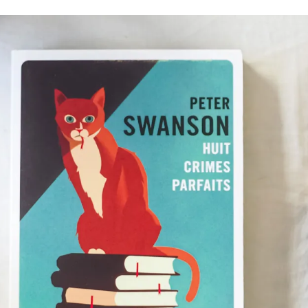
Romances
Romans Graphiques
SF – Fantastique –
Fantasy
Challenges Littéraires