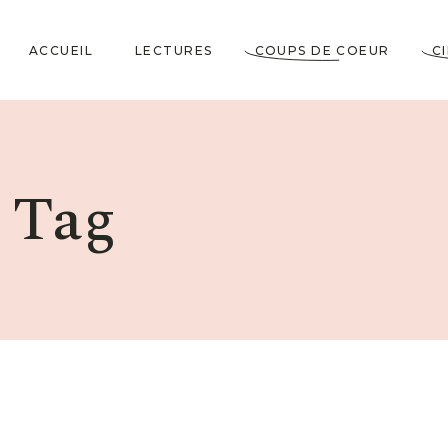
ACCUEIL
LECTURES
COUPS DE COEUR
C
Littérature Classique
Coup de Coeur
Cosy Mystery
★★★★★
r Tag
Horrifiques
★★★★☆
Dramatiques
★★★☆☆
Historiques
★★☆☆☆
Jeunesses & Young
★☆☆☆☆
Adult
Lectures VO
Policiers & Thrillers