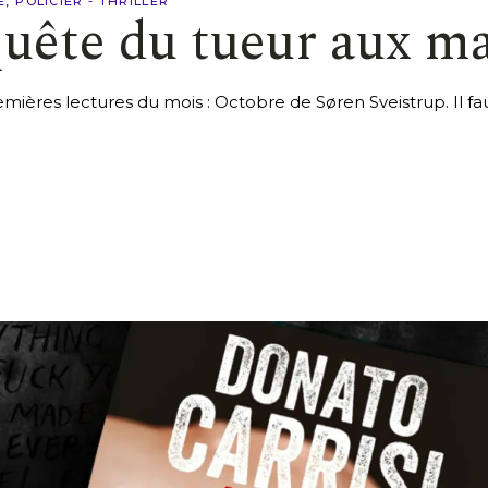
E
POLICIER - THRILLER
quête du tueur aux m
ières lectures du mois : Octobre de Søren Sveistrup. Il fau