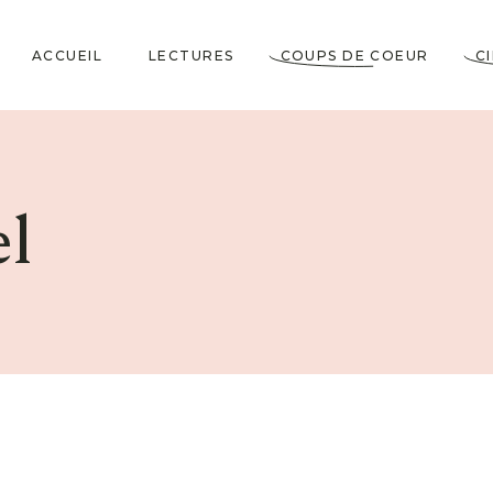
ACCUEIL
LECTURES
COUPS DE COEUR
C
Littérature Classique
Coup de Coeur
Cosy Mystery
★★★★★
l
Horrifiques
★★★★☆
Dramatiques
★★★☆☆
Historiques
★★☆☆☆
Jeunesses & Young
★☆☆☆☆
Adult
Lectures VO
Policiers & Thrillers