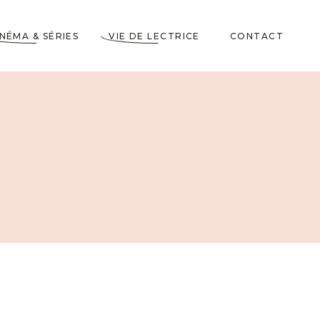
INÉMA & SÉRIES
VIE DE LECTRICE
CONTACT
Astuces de Lecteurs
Cadeaux pour Lecteurs
Partenariats
5 Livres dans ma
Wishlist
10 choses à savoir sur
moi
Voyages