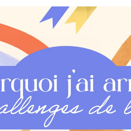
Romances
Romans Graphiques
SF – Fantastique –
Fantasy
Challenges Littéraires