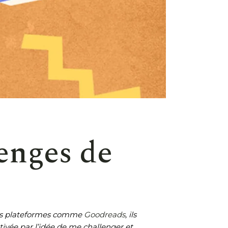
lenges de
 des plateformes comme
Goodreads
, ils
tivée par l’idée de me challenger et