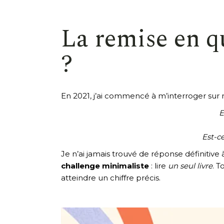
La remise en q
?
En 2021, j’ai commencé à m’interroger sur 
E
Est-c
Je n’ai jamais trouvé de réponse définitiv
challenge minimaliste
: lire
un seul livre
. T
atteindre un chiffre précis.