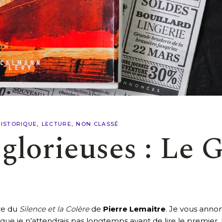
ISTORIQUE
LECTURE
NON CLASSÉ
glorieuses : Le 
ure du
Silence et la Colère
de
Pierre Lemaitre
. Je vous annon
que je n’attendrais pas longtemps avant de lire le premier. Et