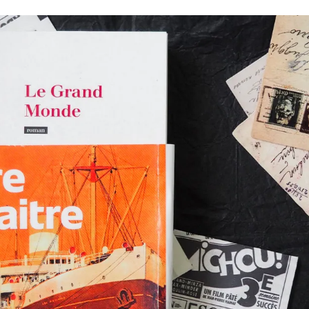
Romances
Romans Graphiques
SF – Fantastique –
Fantasy
Challenges Littéraires