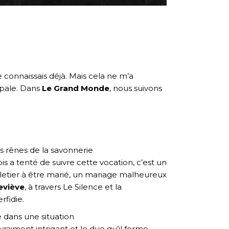
e connaissais déjà. Mais cela ne m’a
ipale. Dans
Le Grand Monde
, nous suivons
es rênes de la savonnerie
 a tenté de suivre cette vocation, c’est un
elletier à être marié, un mariage malheureux
eviève
, à travers Le Silence et la
rfidie.
e dans une situation
raiment intrigant et le duo qu’il forme