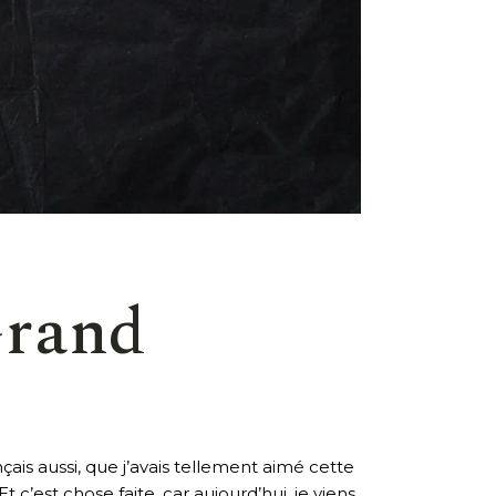
Grand
çais aussi, que j’avais tellement aimé cette
 c’est chose faite, car aujourd’hui, je viens