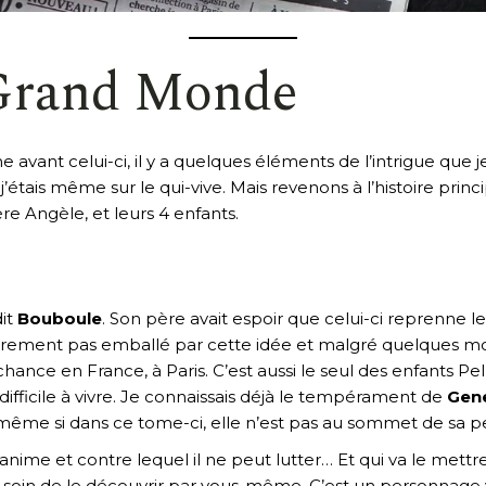
 Grand Monde
avant celui-ci, il y a quelques éléments de l’intrigue que j
tais même sur le qui-vive. Mais revenons à l’histoire princ
 mère Angèle, et leurs 4 enfants.
dit
Bouboule
. Son père avait espoir que celui-ci reprenne l
irement pas emballé par cette idée et malgré quelques mois
 chance en France, à Paris. C’est aussi le seul des enfants P
ifficile à vivre. Je connaissais déjà le tempérament de
Gen
 même si dans ce tome-ci, elle n’est pas au sommet de sa pe
’anime et contre lequel il ne peut lutter… Et qui va le mettr
e soin de le découvrir par vous-même. C’est un personnage v