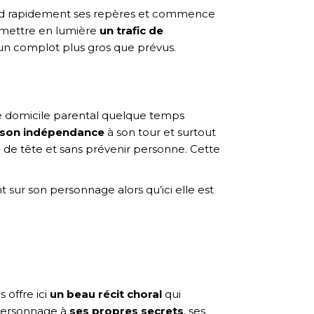
prend rapidement ses repères et commence
u mettre en lumière
un trafic de
 un complot plus gros que prévus.
té le domicile parental quelque temps
 son indépendance
à son tour et surtout
up de tête et sans prévenir personne. Cette
 sur son personnage alors qu’ici elle est
s offre ici
un beau récit choral
qui
e personnage à
ses propres secrets
, ses