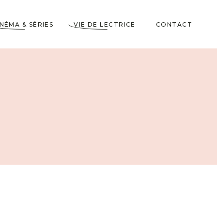
INÉMA & SÉRIES
VIE DE LECTRICE
CONTACT
Astuces de Lecteurs
Cadeaux pour Lecteurs
Partenariats
5 Livres dans ma
Wishlist
10 choses à savoir sur
moi
Voyages