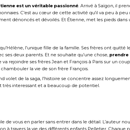
tienne est un véritable passionné
. Arrivé à Saïgon, il 
monnaies. C’est au cœur de cette activité qu’il va peu à pe
dement dénoncés et dévoilés. Et Étienne, met les pieds dans
 qu’Hélène, l’unique fille de la famille. Ses frères ont quit
ec ses deux parents. Et ne souhaite qu’une chose,
prendre
e va rejoindre ses frères Jean et François à Paris sur un co
t chambouler la vie de son frère François.
d volet de la saga, l’histoire se concentre assez longuement
très interessant et a beaucoup de potentiel.
:
cile de vous en parler sans entrer dans le détail. L’auteur nou
on à travers la vie des différents enfants Pelletier. Chaqu