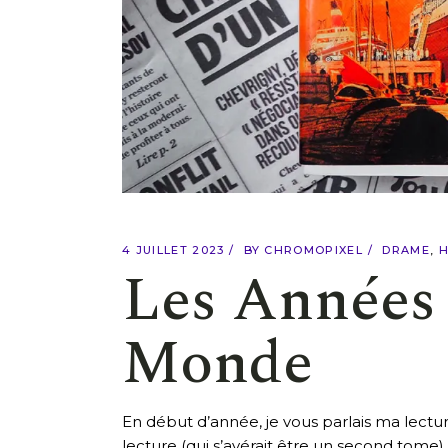
4 JUILLET 2023
BY
CHROMOPIXEL
DRAME
H
Les Années 
Monde
En début d’année, je vous parlais ma lect
lecture (qui s’avérait être un second tome) 