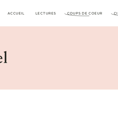
ACCUEIL
LECTURES
COUPS DE COEUR
C
Littérature Classique
Coup de Coeur
Cosy Mystery
★★★★★
l
Horrifiques
★★★★☆
Dramatiques
★★★☆☆
Historiques
★★☆☆☆
Jeunesses & Young
★☆☆☆☆
Adult
Lectures VO
Policiers & Thrillers