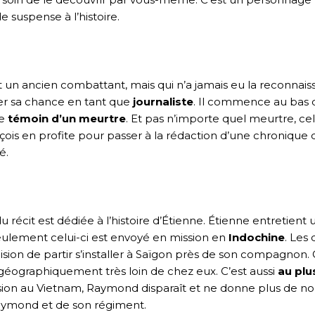
suspense à l’histoire.
’est un ancien combattant, mais qui n’a jamais eu la reconnais
enter sa chance en tant que
journaliste
. Il commence au bas de
ve
témoin d’un meurtre
. Et pas n’importe quel meurtre, ce
nçois en profite pour passer à la rédaction d’une chronique
é.
récit est dédiée à l’histoire d’Étienne. Étienne entretien
Seulement celui-ci est envoyé en mission en
Indochine
. Les
écision de partir s’installer à Saïgon près de son compagno
it géographiquement très loin de chez eux. C’est aussi
au plu
ssion au Vietnam, Raymond disparaît et ne donne plus de no
aymond et de son régiment.