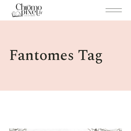
Skip
to
the
content
Fantomes Tag