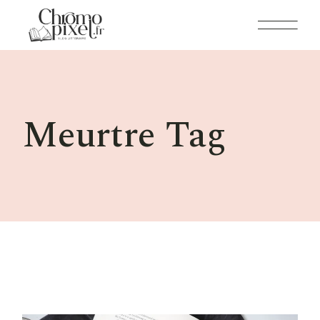
Skip
to
the
content
Meurtre Tag