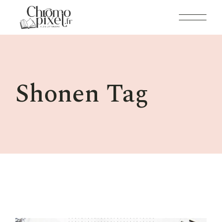
Skip
to
the
content
Shonen Tag