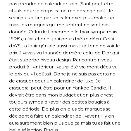
pas prendre de calendrier soin. (Sauf peut-être
rituals pour le corps ca ne me dérange pas). Je
serai plus attiré par un calendrier plus make-up
mais les marques qui me tentent ne sont pas
donnée. Celui de Lancome elle l »air sympa mais
150€ ça fait cher et j »ai peur d »être déçu. Celui
d »YSL a l »air géniale aussi mais j »attend de voir le
prix. J »avais vu l »année dernière celui de Dior qui
était superbe niveau design. Par contre niveau
produit à l »intérieur j »aurai été vraiment déçu vu
le prix qu »il coûtait. Donc je ne suis pas certaine
de craquer pour un calendrier de luxe. Je
craquerai peut-être pour un Yankee Candle. Il
devrait être dans mon budget et en plus c »est
toujours sympa d »avoir des petites bougies à
cette période. De plus en plus de marques se
décident à faire un calendrier de l »avent, il y en
aura surement bien plus que ça mais tu as fait une
belle sélection. Bisous