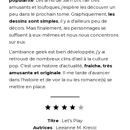
popularité
. Les amis de Sam ont l’air très
amusants et loufoques, j’espère les découvrir un
peu dans le prochain tome. Graphiquement,
les
dessins sont simples
, il y a d’ailleurs peu de
décors. Mais finalement, les personnages se
suffisent à eux-mêmes et nous nous concentrons
sur eux.
L’ambiance geek est bien développée, j’y ai
retrouvé de nombreux clins d’œil à la culture
pop. C’est une histoire d’actualité,
fraîche, très
amusante et originale
. Il me tarde d’avancer
dans l’histoire et de voir la ou les romance(s) se
mettre en place.
Note :
4 sur
5.
Titre
: Let’s Play
Autrices
: Leeanne M. Krecic