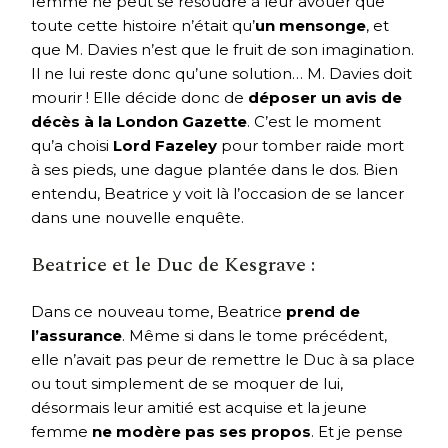
femme ne peut se résoudre à leur avouer que
toute cette histoire n’était qu’
un mensonge
, et
que M. Davies n’est que le fruit de son imagination.
Il ne lui reste donc qu’une solution… M. Davies doit
mourir ! Elle décide donc de
déposer un avis de
décès à la London Gazette
. C’est le moment
qu’a choisi
Lord Fazeley
pour tomber raide mort
à ses pieds, une dague plantée dans le dos. Bien
entendu, Beatrice y voit là l’occasion de se lancer
dans une nouvelle enquête.
Beatrice et le Duc de Kesgrave :
Dans ce nouveau tome, Beatrice
prend de
l’assurance
. Même si dans le tome précédent,
elle n’avait pas peur de remettre le Duc à sa place
ou tout simplement de se moquer de lui,
désormais leur amitié est acquise et la jeune
femme
ne modère pas ses propos
. Et je pense