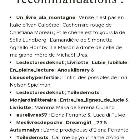
Un_livre_ala_montagne
: Venise n’est pas en
Italie d’Ivan Calbérac ; Cachemire rouge de
Christiana Moreau ; Et le chêne est toujours là de
Sofia Lundberg ; L’amandière de Simonetta
Agnello Hornby ; La Maison à droite de celle de
ma grand-mère de Michaël Uras.
Leslecturesdeknut
;
Livriotte
;
Lubie_lubillule
;
En_pleine_lecture
;
Anouklibrary
&
Liseusehyperfertile
: L’infini des possibles de Lori
Nelson Spielman.
Leslecturesdeknut
;
Toiledemots
;
Monjardinlitteraire
;
Entre_les_lignes_de_lucie
&
Livriotte
: Mamma Maria de Serena Giuliano.
aurelivres57
:
Elena Ferrante & Luca di Fulvio.
Meslivresdepoche
;
Dreamgirl__77
&
Autumnalys
: L’amie prodigieuse d’Elena Ferrante.
Toiledemots
: Call me by your name d’André