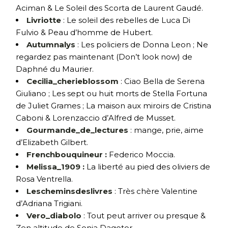
Aciman & Le Soleil des Scorta de Laurent Gaudé.
Livriotte
: Le soleil des rebelles de Luca Di
Fulvio & Peau d’homme de Hubert.
Autumnalys
: Les policiers de Donna Leon ; Ne
regardez pas maintenant (Don’t look now) de
Daphné du Maurier.
Cecilia_cherieblossom
: Ciao Bella de Serena
Giuliano ; Les sept ou huit morts de Stella Fortuna
de Juliet Grames ; La maison aux miroirs de Cristina
Caboni & Lorenzaccio d’Alfred de Musset.
Gourmande_de_lectures
: mange, prie, aime
d’Elizabeth Gilbert.
Frenchbouquineur :
Federico Moccia.
Melissa_1909 :
La liberté au pied des oliviers de
Rosa Ventrella.
Lescheminsdeslivres
: Très chère Valentine
d’Adriana Trigiani.
Vero_diabolo
: Tout peut arriver ou presque &
Zen altitude de Sonia Dagotor.