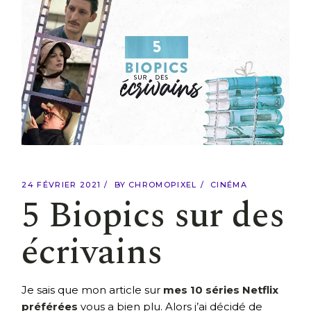
24 FÉVRIER 2021
BY
CHROMOPIXEL
CINÉMA
5 Biopics sur des
écrivains
Je sais que mon article sur
mes 10 séries Netflix
préférées
vous a bien plu. Alors j’ai décidé de