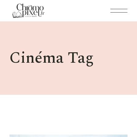
Skip
to
the
content
Cinéma Tag