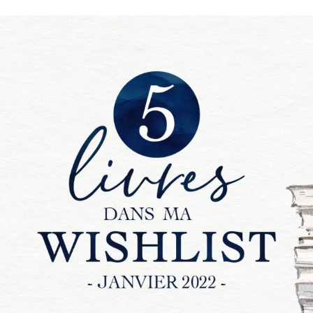
Romances
Romans Graphiques
SF – Fantastique –
Fantasy
Challenges Littéraires