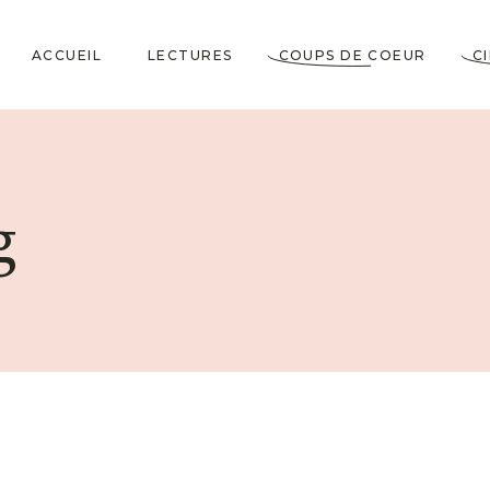
ACCUEIL
LECTURES
COUPS DE COEUR
C
Littérature Classique
Coup de Coeur
Cosy Mystery
★★★★★
g
Horrifiques
★★★★☆
Dramatiques
★★★☆☆
Historiques
★★☆☆☆
Jeunesses & Young
★☆☆☆☆
Adult
Lectures VO
Policiers & Thrillers