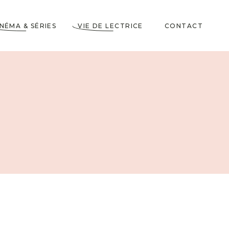
INÉMA & SÉRIES
VIE DE LECTRICE
CONTACT
Astuces de Lecteurs
Cadeaux pour Lecteurs
Partenariats
5 Livres dans ma
Wishlist
10 choses à savoir sur
moi
Voyages