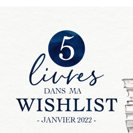
Romances
Romans Graphiques
SF – Fantastique –
Fantasy
Challenges Littéraires