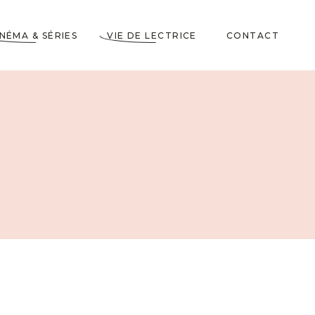
INÉMA & SÉRIES
VIE DE LECTRICE
CONTACT
Astuces de Lecteurs
Cadeaux pour Lecteurs
Partenariats
5 Livres dans ma
Wishlist
10 choses à savoir sur
moi
Voyages