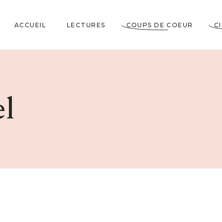
ACCUEIL
LECTURES
COUPS DE COEUR
C
Littérature Classique
Coup de Coeur
Cosy Mystery
★★★★★
l
Horrifiques
★★★★☆
Dramatiques
★★★☆☆
Historiques
★★☆☆☆
Jeunesses & Young
★☆☆☆☆
Adult
Lectures VO
Policiers & Thrillers