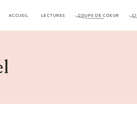
ACCUEIL
LECTURES
COUPS DE COEUR
C
Littérature Classique
Coup de Coeur
Cosy Mystery
★★★★★
l
Horrifiques
★★★★☆
Dramatiques
★★★☆☆
Historiques
★★☆☆☆
Jeunesses & Young
★☆☆☆☆
Adult
Lectures VO
Policiers & Thrillers