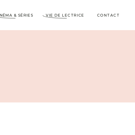
INÉMA & SÉRIES
VIE DE LECTRICE
CONTACT
Astuces de Lecteurs
Cadeaux pour Lecteurs
Partenariats
5 Livres dans ma
Wishlist
10 choses à savoir sur
moi
Voyages