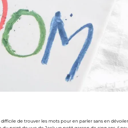
 difficile de trouver les mots pour en parler sans en dévoiler 
le du point de vue de Jack un petit garçon de cinq ans, il nou