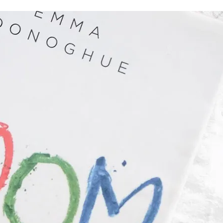
Romances
Romans Graphiques
SF – Fantastique –
Fantasy
Challenges Littéraires