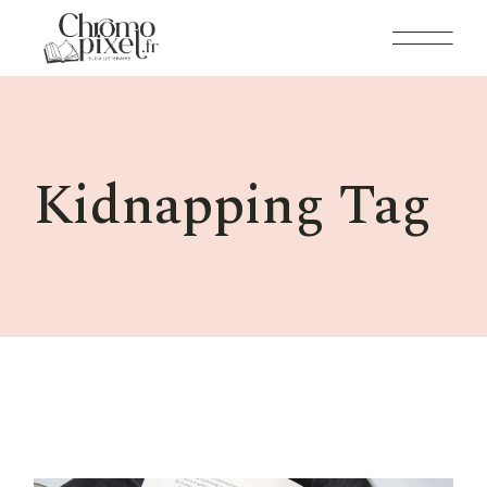
Skip
to
the
content
Kidnapping Tag