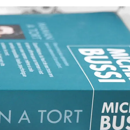
Romances
Romans Graphiques
SF – Fantastique –
Fantasy
Challenges Littéraires