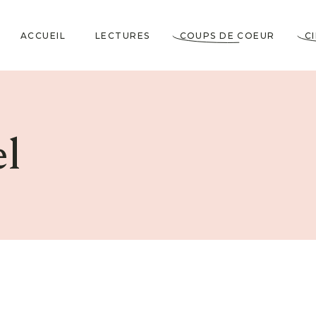
ACCUEIL
LECTURES
COUPS DE COEUR
C
Littérature Classique
Coup de Coeur
Cosy Mystery
★★★★★
l
Horrifiques
★★★★☆
Dramatiques
★★★☆☆
Historiques
★★☆☆☆
Jeunesses & Young
★☆☆☆☆
Adult
Lectures VO
Policiers & Thrillers