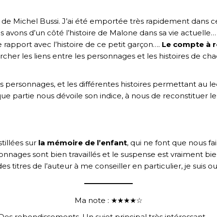
 de Michel Bussi. J’ai été emportée très rapidement dans 
 avons d’un côté l’histoire de Malone dans sa vie actuelle
e rapport avec l’histoire de ce petit garçon….
Le compte à r
cher les liens entre les personnages et les histoires de ch
nts personnages, et les différentes histoires permettant au 
que partie nous dévoile son indice, à nous de reconstituer le 
stillées sur
la mémoire de l’enfant
, qui ne font que nous f
sonnages sont bien travaillés et le suspense est vraiment bie
des titres de l’auteur à me conseiller en particulier, je suis o
Ma note : ★★★★☆
es rebondissements. Un sujet principal très intéressant.