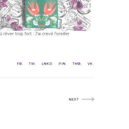
dû rêver trop fort : J’ai crevé l’oreiller
FB
TW
LNKD
PIN
TMB
VK
NEXT