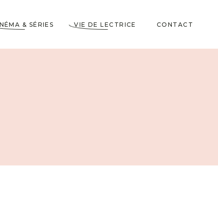
INÉMA & SÉRIES
VIE DE LECTRICE
CONTACT
Astuces de Lecteurs
Cadeaux pour Lecteurs
Partenariats
5 Livres dans ma
Wishlist
10 choses à savoir sur
moi
Voyages