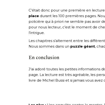
C’était donc pour une première en lecture
place
durant les 100 premières pages. Nous
policière qui à priori ne semble pas avoir d
pour nous lecteur, c’est le moment de cher
l’intrigue.
Les chapitres s’alternent entre les différe
Nous sommes dans un
puzzle géant
, cha
En conclusion
J’ai adoré toutes les petites informations di
page. La lecture est très agréable, les per
livre de Michel Bussi et si jamais vous avez 
Les plus :
Une enquête contre la montre. D