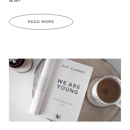
la sér
READ MORE