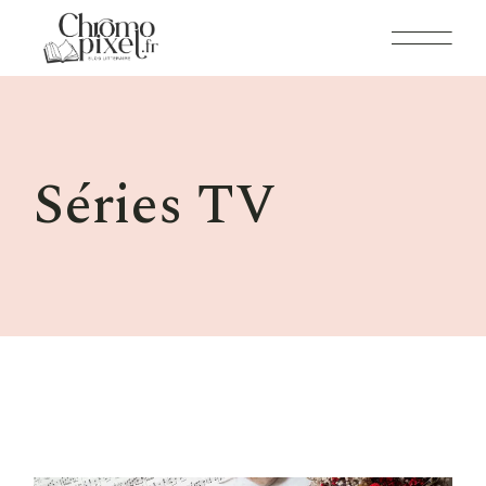
Skip
to
the
content
Séries TV