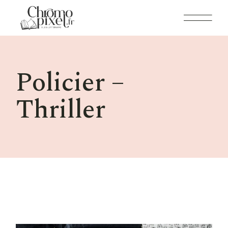
Skip
to
the
content
Policier –
Thriller