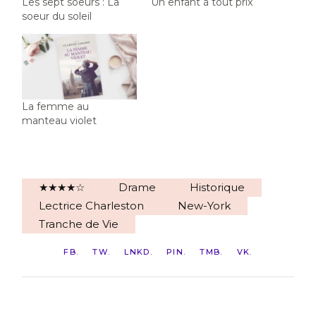
Les sept soeurs : La
Un enfant à tout prix
soeur du soleil
La femme au
manteau violet
★★★★☆
Drame
Historique
Lectrice Charleston
New-York
Tranche de Vie
FB
TW
LNKD
PIN
TMB
VK