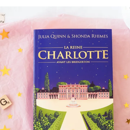
Romances
Romans Graphiques
SF – Fantastique –
Fantasy
Challenges Littéraires