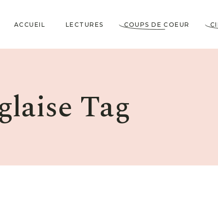
ACCUEIL
LECTURES
COUPS DE COEUR
C
Littérature Classique
Coup de Coeur
Cosy Mystery
★★★★★
glaise Tag
Horrifiques
★★★★☆
Dramatiques
★★★☆☆
Historiques
★★☆☆☆
Jeunesses & Young
★☆☆☆☆
Adult
Lectures VO
Policiers & Thrillers