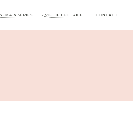
INÉMA & SÉRIES
VIE DE LECTRICE
CONTACT
Astuces de Lecteurs
Cadeaux pour Lecteurs
Partenariats
5 Livres dans ma
Wishlist
10 choses à savoir sur
moi
Voyages