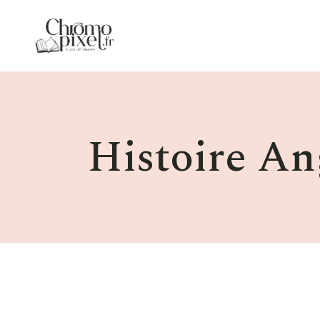
Skip
to
the
content
Histoire An