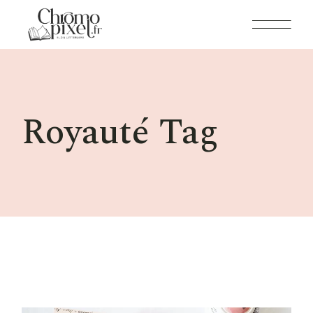
Skip
to
the
content
Royauté Tag