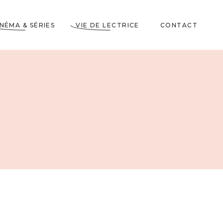
INÉMA & SÉRIES
VIE DE LECTRICE
CONTACT
Astuces de Lecteurs
Cadeaux pour Lecteurs
Partenariats
5 Livres dans ma
Wishlist
10 choses à savoir sur
moi
Voyages