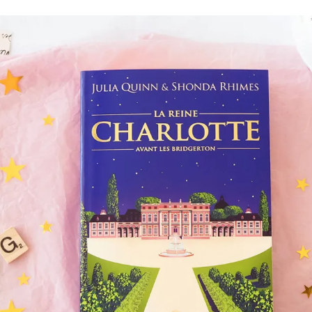
Romances
Romans Graphiques
SF – Fantastique –
Fantasy
Challenges Littéraires