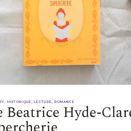
RY
HISTORIQUE
LECTURE
ROMANCE
 Beatrice Hyde-Clar
percherie