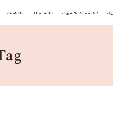
ACCUEIL
LECTURES
COUPS DE COEUR
C
Littérature Classique
Coup de Coeur
Cosy Mystery
★★★★★
Tag
Horrifiques
★★★★☆
Dramatiques
★★★☆☆
Historiques
★★☆☆☆
Jeunesses & Young
★☆☆☆☆
Adult
Lectures VO
Policiers & Thrillers