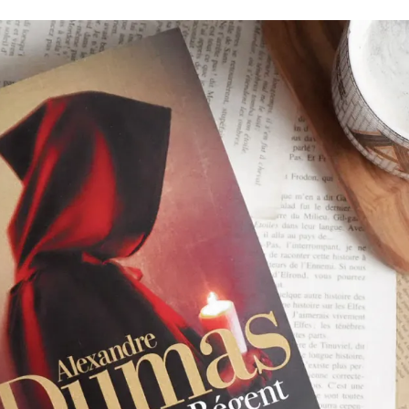
Romances
Romans Graphiques
SF – Fantastique –
Fantasy
Challenges Littéraires