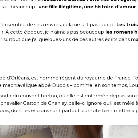
aisait beaucoup :
une fille illégitime, une histoire d’amou
.
 l’ensemble de ses œuvres, cela ne fait pas lourd) :
Les troi
enir. À cette époque, je n’aimais pas beaucoup
les romans h
r surtout que j’ai quelques-uns de ces autres écrits dans
ma 
lippe d’Orléans, est nommé régent du royaume de France. Tou
achiavélique abbé Dubois – comme, en son temps, Louis XIII
ortir du couvent breton, où elle est enfermée depuis son plu
valier Gaston de Chanlay, celle-ci ignore qu’il est mêlé à 
bois, dont les espions sont partout, compte bien mettre à pr