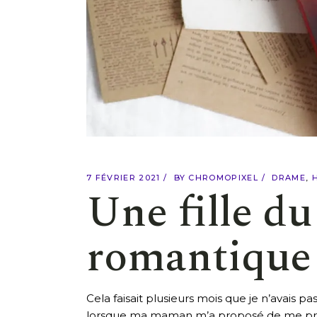
7 FÉVRIER 2021
BY
CHROMOPIXEL
DRAME
Une fille d
romantique
Cela faisait plusieurs mois que je n’avais p
lorsque ma maman m’a proposé de me prê