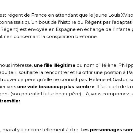
est régent de France en attendant que le jeune Louis XV so
connaissais qu’un bout de l’histoire du Régent par l’adaptati
u Régent) est envoyée en Espagne en échange de l’infante po
nt rien concernant la conspiration bretonne.
 nous intéresse,
une fille illégitime
du nom d’Hélène. Philipp
lte, il souhaite la rencontrer et lui offrir une position à P
trouver ce père qu’elle ne connaît pas. Hélène et Gaston so
ner vers
une voie beaucoup plus sombre
. Il fait parti de
gent (son potentiel futur beau-père). Là, vous comprenez un
tremêler
.
mais il y a encore tellement à dire.
Les personnages sont