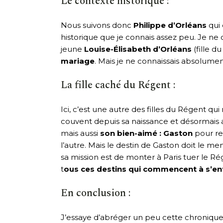
Le contexte historique :
Nous suivons donc
Philippe d’Orléans
qui 
historique que je connais assez peu. Je ne 
jeune
Louise-Élisabeth d’Orléans
(fille d
mariage
. Mais je ne connaissais absolume
La fille caché du Régent :
Ici, c’est une autre des filles du Régent qui
couvent depuis sa naissance et désormais adu
mais aussi
son bien-aimé : Gaston
pour re
l’autre. Mais le destin de Gaston doit le me
sa mission est de monter à Paris tuer le Ré
t
ous ces destins qui commencent à s’en
En conclusion :
J’essaye d’abréger un peu cette chronique, 