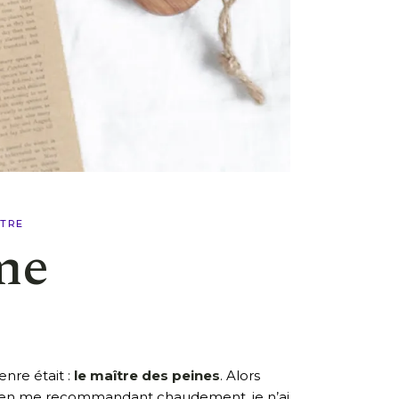
TRE
me
enre était :
le maître des peines
. Alors
 en me recommandant chaudement, je n’ai