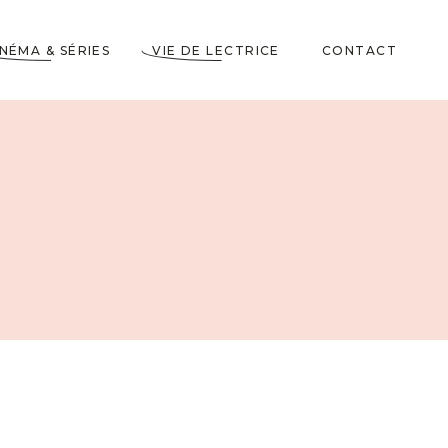
INÉMA & SÉRIES
VIE DE LECTRICE
CONTACT
Astuces de Lecteurs
Cadeaux pour Lecteurs
Partenariats
5 Livres dans ma
Wishlist
10 choses à savoir sur
moi
Voyages