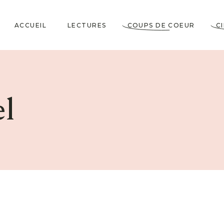
ACCUEIL
LECTURES
COUPS DE COEUR
C
Littérature Classique
Coup de Coeur
Cosy Mystery
★★★★★
l
Horrifiques
★★★★☆
Dramatiques
★★★☆☆
Historiques
★★☆☆☆
Jeunesses & Young
★☆☆☆☆
Adult
Lectures VO
Policiers & Thrillers