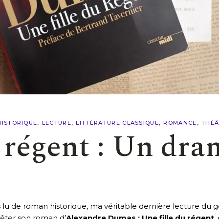
HISTORIQUE
LECTURE
LITTÉRATURE CLASSIQUE
ROMANCE
THÉÂ
u régent : Un dra
as lu de roman historique, ma véritable dernière lecture du g
ter son roman d’
Alexandre Dumas : Une fille du régent
,