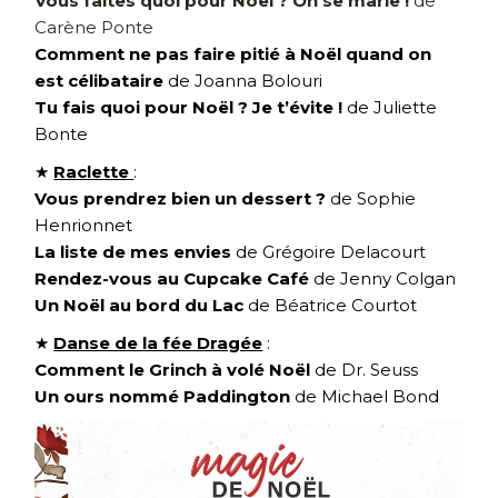
Vous faites quoi pour Noël ? On se marie !
de
Carène Ponte
Comment ne pas faire pitié à Noël quand on
est célibataire
de Joanna Bolouri
Tu fais quoi pour Noël ? Je t’évite !
de Juliette
Bonte
★
Raclette
:
Vous prendrez bien un dessert ?
de Sophie
Henrionnet
La liste de mes envies
de Grégoire Delacourt
Rendez-vous au Cupcake Café
de Jenny Colgan
Un Noël au bord du Lac
de Béatrice Courtot
★
Danse de la fée Dragée
:
Comment le Grinch à volé Noël
de Dr. Seuss
Un ours nommé Paddington
de Michael Bond