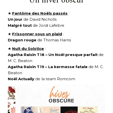
Un hiver obscur
★
Fantôme des Noëls passés
:
Un jour
de David Nicholls
Malgré tout
de Jordi Lafebre
★
Frissonner sous un plaid
:
Dragon rouge
de Thomas Harris
★
Nuit du Solstice
:
Agatha Raisin T18 – Un Noël presque parfait
de
M. C. Beaton
Agatha Raisin T19 – La kermesse fatale
de M. C.
Beaton
Noël Actually
de la team Romcom