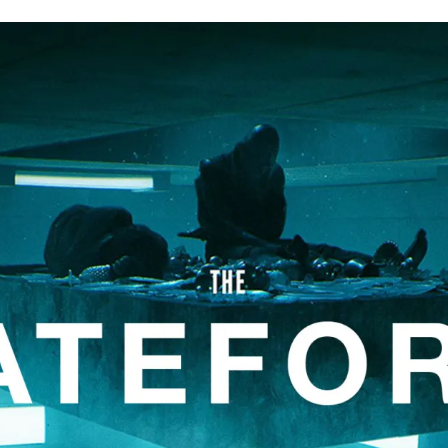
Romances
Romans Graphiques
SF – Fantastique –
Fantasy
Challenges Littéraires