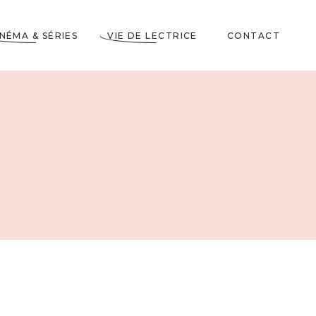
INÉMA & SÉRIES
VIE DE LECTRICE
CONTACT
Astuces de Lecteurs
Cadeaux pour Lecteurs
Partenariats
5 Livres dans ma
Wishlist
10 choses à savoir sur
moi
Voyages