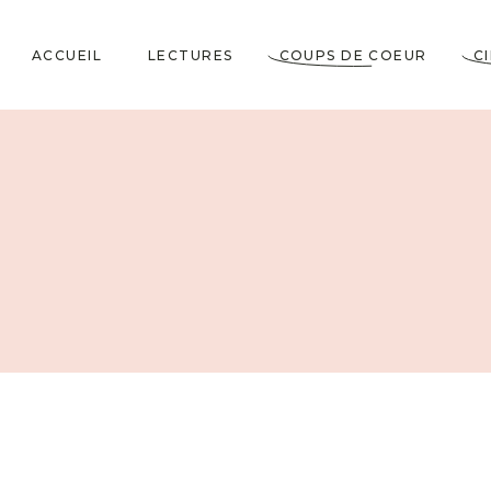
ACCUEIL
LECTURES
COUPS DE COEUR
C
Littérature Classique
Coup de Coeur
Cosy Mystery
★★★★★
Horrifiques
★★★★☆
Dramatiques
★★★☆☆
Historiques
★★☆☆☆
Jeunesses & Young
★☆☆☆☆
Adult
Lectures VO
Policiers & Thrillers