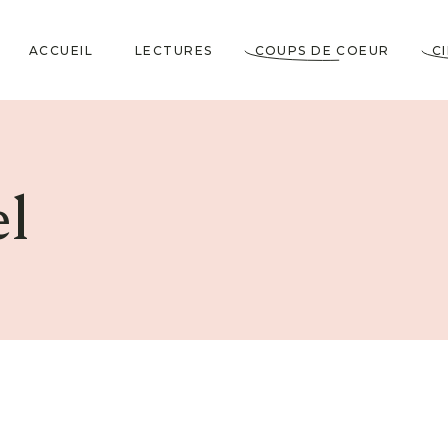
ACCUEIL
LECTURES
COUPS DE COEUR
C
Littérature Classique
Coup de Coeur
Cosy Mystery
★★★★★
l
Horrifiques
★★★★☆
Dramatiques
★★★☆☆
Historiques
★★☆☆☆
Jeunesses & Young
★☆☆☆☆
Adult
Lectures VO
Policiers & Thrillers