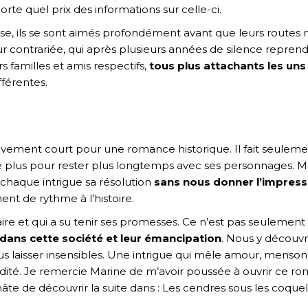
orte quel prix des informations sur celle-ci.
sse, ils se sont aimés profondément avant que leurs routes n
ur contrariée, qui après plusieurs années de silence repren
s familles et amis respectifs,
tous plus attachants les uns
fférentes.
ivement court pour une romance historique. Il fait seuleme
de plus pour rester plus longtemps avec ses personnages. Mal
chaque intrigue sa résolution
sans nous donner l’impress
nt de rythme à l’histoire.
laire et qui a su tenir ses promesses. Ce n’est pas seulem
dans cette société et leur émancipation
. Nous y découv
s laisser insensibles. Une intrigue qui mêle amour, mensong
vidité. Je remercie Marine de m’avoir poussée à ouvrir ce 
hâte de découvrir la suite dans : Les cendres sous les coquel