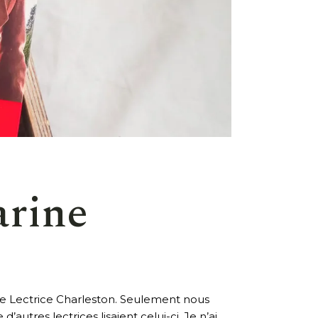
arine
e Lectrice Charleston. Seulement nous
’autres lectrices lisaient celui-ci. Je n’ai