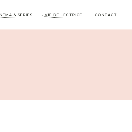
INÉMA & SÉRIES
VIE DE LECTRICE
CONTACT
Astuces de Lecteurs
Cadeaux pour Lecteurs
Partenariats
5 Livres dans ma
Wishlist
10 choses à savoir sur
moi
Voyages