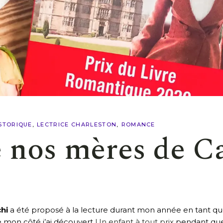
STORIQUE
LECTRICE CHARLESTON
ROMANCE
e nos mères de C
hi
a été proposé à la lecture durant mon année en tant qu
de mon côté j’ai découvert
Un enfant à tout prix
pendant que d