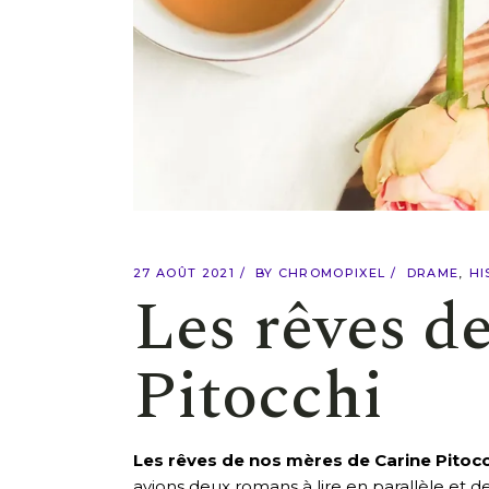
27 AOÛT 2021
BY
CHROMOPIXEL
DRAME
HI
Les rêves d
Pitocchi
Les rêves de nos mères de Carine Pitocc
avions deux romans à lire en parallèle et 