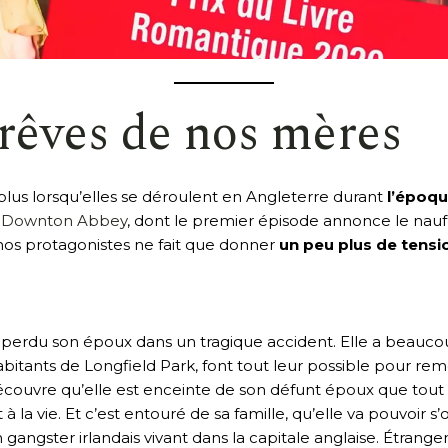
 rêves de nos mères
 plus lorsqu’elles se déroulent en Angleterre durant
l’époq
e
Downton Abbey
, dont le premier épisode annonce le naufra
 nos protagonistes ne fait que donner
un peu plus de tensio
a perdu son époux dans un tragique accident. Elle a beauc
abitants de Longfield Park, font tout leur possible pour rem
écouvre qu’elle est enceinte de son défunt époux que tout
 la vie. Et c’est entouré de sa famille, qu’elle va pouvoir s
n gangster irlandais vivant dans la capitale anglaise. Étrang