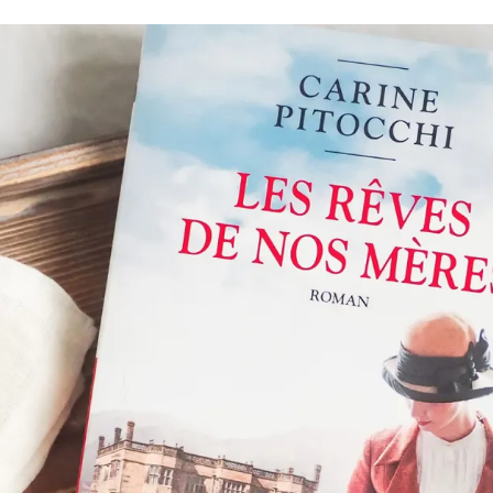
Romances
Romans Graphiques
SF – Fantastique –
Fantasy
Challenges Littéraires