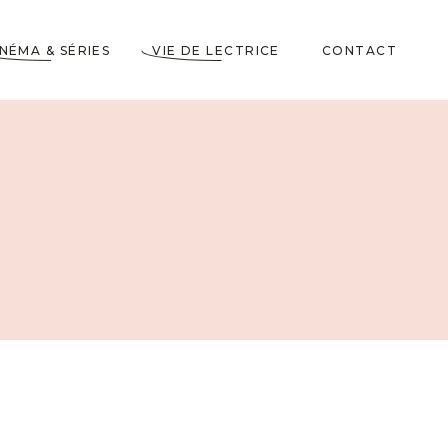
INÉMA & SÉRIES
VIE DE LECTRICE
CONTACT
Astuces de Lecteurs
Cadeaux pour Lecteurs
Partenariats
5 Livres dans ma
Wishlist
10 choses à savoir sur
moi
Voyages