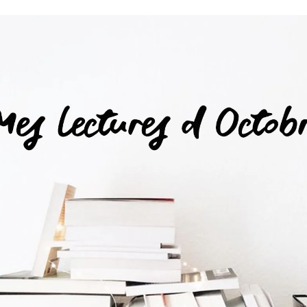
Romances
Romans Graphiques
SF – Fantastique –
Fantasy
Challenges Littéraires