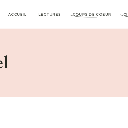
ACCUEIL
LECTURES
COUPS DE COEUR
C
Littérature Classique
Coup de Coeur
Cosy Mystery
★★★★★
l
Horrifiques
★★★★☆
Dramatiques
★★★☆☆
Historiques
★★☆☆☆
Jeunesses & Young
★☆☆☆☆
Adult
Lectures VO
Policiers & Thrillers