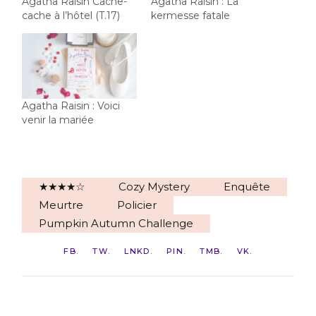
Agatha Raisin Cache-
Agatha Raisin : La
cache à l’hôtel (T.17)
kermesse fatale
Agatha Raisin : Voici
venir la mariée
★★★★☆
Cozy Mystery
Enquête
Meurtre
Policier
Pumpkin Autumn Challenge
FB
TW
LNKD
PIN
TMB
VK