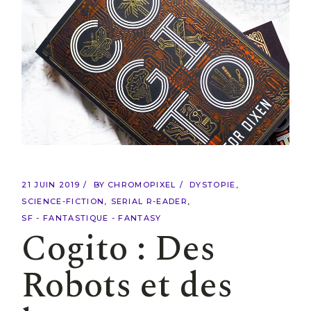
21 JUIN 2019
BY
CHROMOPIXEL
DYSTOPIE
SCIENCE-FICTION
SERIAL R-EADER
SF - FANTASTIQUE - FANTASY
Cogito : Des
Robots et des