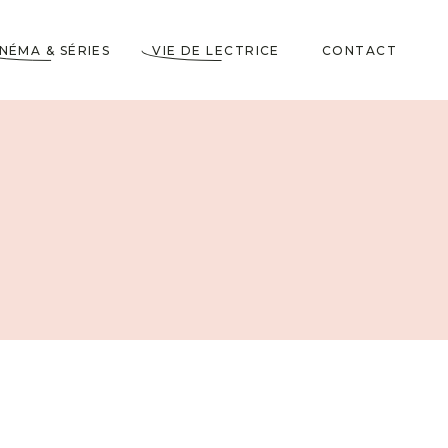
INÉMA & SÉRIES
VIE DE LECTRICE
CONTACT
Astuces de Lecteurs
Cadeaux pour Lecteurs
Partenariats
5 Livres dans ma
Wishlist
10 choses à savoir sur
moi
Voyages