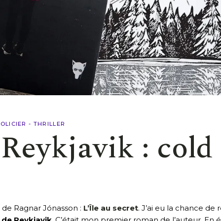
OLICIER - THRILLER
Reykjavik : cold
n de Ragnar Jónasson :
L’Île au secret
. J’ai eu la chance de 
e de Reykjavik
. C’était mon premier roman de l’auteur. En éc