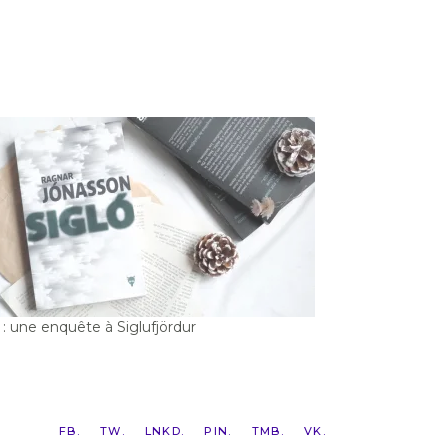
 : une enquête à Siglufjördur
FB
TW
LNKD
PIN
TMB
VK