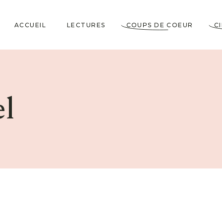
ACCUEIL
LECTURES
COUPS DE COEUR
C
Littérature Classique
Coup de Coeur
Cosy Mystery
★★★★★
l
Horrifiques
★★★★☆
Dramatiques
★★★☆☆
Historiques
★★☆☆☆
Jeunesses & Young
★☆☆☆☆
Adult
Lectures VO
Policiers & Thrillers