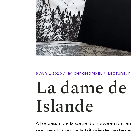
8 AVRIL 2020
BY
CHROMOPIXEL
LECTURE
P
La dame de 
Islande
À l’occasion de la sortie du nouveau roma
premiers tomes de
la trilogie de La dam