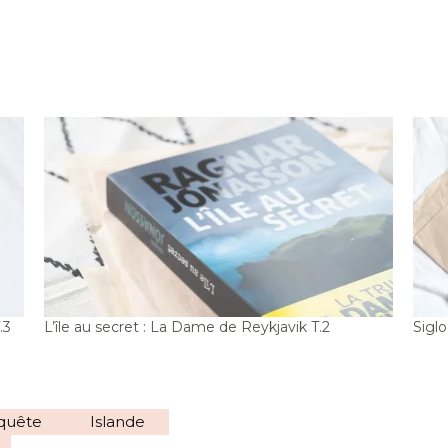
.3
L’île au secret : La Dame de Reykjavik T.2
Siglo
quête
Islande