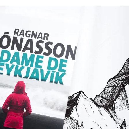
Romances
Romans Graphiques
SF – Fantastique –
Fantasy
Challenges Littéraires