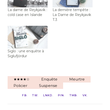
La dame de Reykjavik :
La dernière tempête :
cold case en Islande
La Dame de Reykjavik
T.3
Siglo : une enquête à
Siglufjördur
★★★★☆
Enquête
Meurtre
Policier
Suspense
FB
TW
LNKD
PIN
TMB
VK